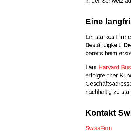
in der Schweiz a
Eine langfri
Ein starkes Firme
Beständigkeit. D
bereits beim erst
Laut
Harvard Bus
erfolgreicher Ku
Geschäftsadresse 
nachhaltig zu stä
Kontakt Sw
SwissFirm