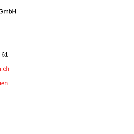
 GmbH
 61
m.ch
hen