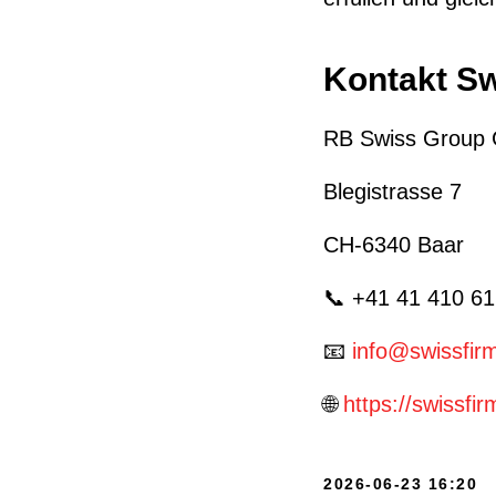
Kontakt S
RB Swiss Group
Blegistrasse 7
CH-6340 Baar
📞 +41 41 410 61
📧
info@swissfir
🌐
https://swissfir
2026-06-23 16:20