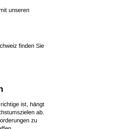
mit unseren
:
chweiz finden Sie
n
chtige ist, hängt
chstumszielen ab.
nforderungen zu
affen.