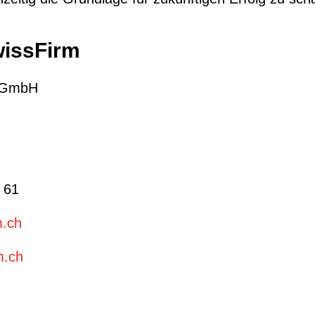
wissFirm
 GmbH
 61
m.ch
m.ch