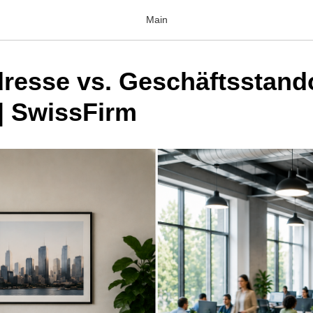
Main
resse vs. Geschäftsstando
| SwissFirm